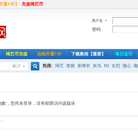
开通VIP】
充值绳艺币
用户名
密码
绳艺币充值
自助开通VIP
下载教程【重要】
每日送币
热搜:
绳艺
隶娘
束缚衣
灰鸟
MJ
女烈
随心
咖
帖子
搜
半岛
索
抱歉，您尚未登录，没有权限访问该版块
.