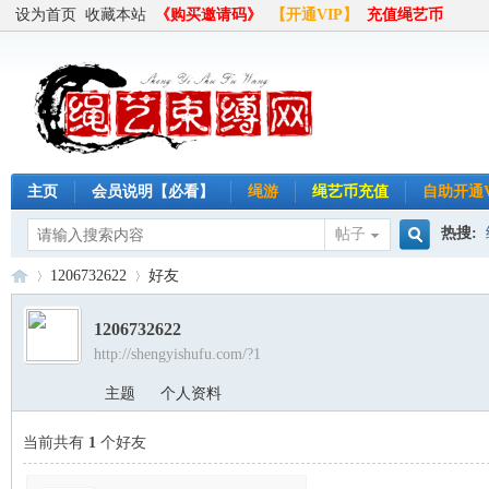
设为首页
收藏本站
《购买邀请码》
【开通VIP】
充值绳艺币
主页
会员说明【必看】
绳游
绳艺币充值
自助开通V
热搜:
帖子
搜
1206732622
好友
半岛
1206732622
http://shengyishufu.com/?1
索
绳
›
›
主题
个人资料
当前共有
1
个好友