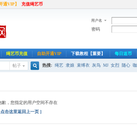
开通VIP】
充值绳艺币
用户名
密码
绳艺币充值
自助开通VIP
下载教程【重要】
每日送币
热搜:
绳艺
隶娘
束缚衣
灰鸟
MJ
女烈
随心
咖
帖子
搜
半岛
索
抱歉，您指定的用户空间不存在
[ 点击这里返回上一页 ]