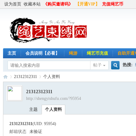
设为首页
收藏本站
《购买邀请码》
【开通VIP】
充值绳艺币
主页
会员说明【必看】
绳游
绳艺币充值
自助开通V
热搜:
帖子
搜
21312312311
个人资料
半岛
21312312311
http://shengyishufu.com/?95954
索
绳
›
›
主题
个人资料
21312312311
(UID: 95954)
邮箱状态
未验证