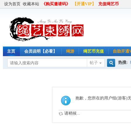
设为首页
收藏本站
《购买邀请码》
【开通VIP】
充值绳艺币
主页
会员说明【必看】
绳游
绳艺币充值
自助开通V
热搜:
帖子
搜
半岛
索
抱歉，您所在的用户组(游客)
请稍候...