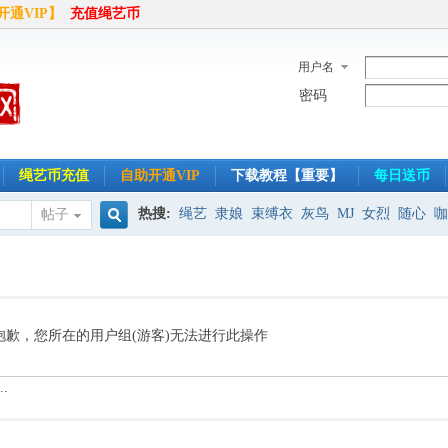
开通VIP】
充值绳艺币
用户名
密码
绳艺币充值
自助开通VIP
下载教程【重要】
每日送币
热搜:
绳艺
隶娘
束缚衣
灰鸟
MJ
女烈
随心
咖
帖子
搜
半岛
索
抱歉，您所在的用户组(游客)无法进行此操作
.