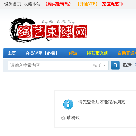
设为首页
收藏本站
《购买邀请码》
【开通VIP】
充值绳艺币
主页
会员说明【必看】
绳游
绳艺币充值
自助开通V
热搜:
帖子
搜
半岛
索
请先登录后才能继续浏览
请稍候...