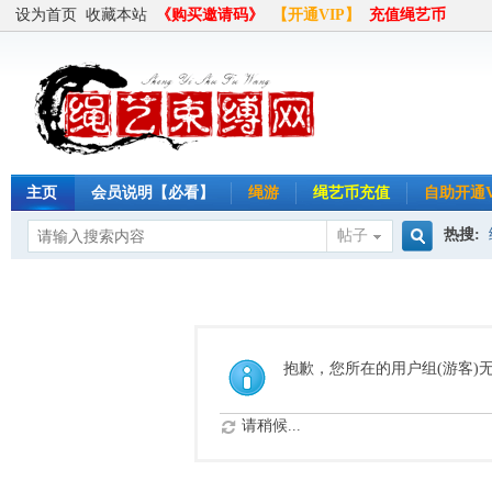
设为首页
收藏本站
《购买邀请码》
【开通VIP】
充值绳艺币
主页
会员说明【必看】
绳游
绳艺币充值
自助开通V
热搜:
帖子
搜
半岛
索
抱歉，您所在的用户组(游客)
请稍候...