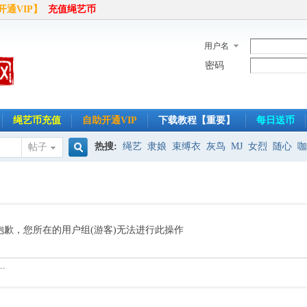
开通VIP】
充值绳艺币
用户名
密码
绳艺币充值
自助开通VIP
下载教程【重要】
每日送币
热搜:
绳艺
隶娘
束缚衣
灰鸟
MJ
女烈
随心
咖
帖子
搜
半岛
索
抱歉，您所在的用户组(游客)无法进行此操作
.