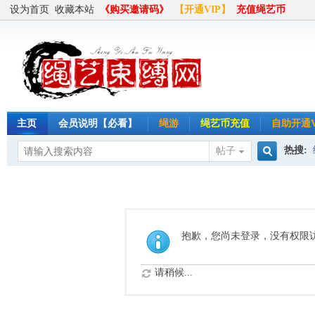
设为首页
收藏本站
《购买邀请码》
【开通VIP】
充值绳艺币
主页
会员说明【必看】
绳游
绳艺币充值
自助开通V
热搜:
帖子
搜
半岛
索
抱歉，您尚未登录，没有权限
请稍候...