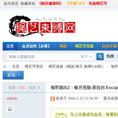
设为首页
收藏本站
《购买邀请码》
【开通VIP】
充值绳艺币
主页
会员说明【必看】
绳游
绳艺币充值
自助开通V
热搜:
帖子
搜
主页
绳艺币专区
绳艺游戏（绳游.绳子,束缚GAME）
地牢
半岛
索
地牢脱出2：银月苍狼-苏拉尔 Escape 
查看:
1785
|
回复:
0
绳
»
›
›
›
admin
发表于 2026-1-25 15:56:39
|
显示全部
马上注册成为会员，将看到