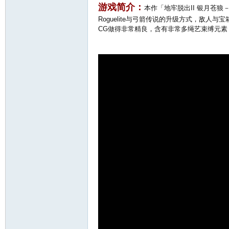
游戏简介：
本作「地牢脱出II 银月苍
Roguelite与弓箭传说的升级方式，敌
CG做得非常精良，含有非常多绳艺束缚元素