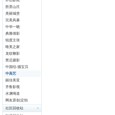
怀旧影苑
胜景山庄
美丽城堡
完美风暴
中华一晓
典雅倩影
锐度主张
唯美之家
龙纹鞭影
禁忌摄影
中国结-骚宝贝
中高艺
丽佳美亚
齐鲁影视
水渊绳道
网友原创|定拍
社区回收站